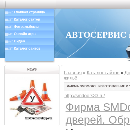
Главная страница
Каталог статей
Фотоальбомы
АВТОСЕРВИС в 
Онлайн игры
Видео
Каталог сайтов
NEWS
Главная
»
Каталог сайтов
»
До
жильё
ФИРМА SMDOORS: ИЗГОТОВЛЕНИЕ И
http://smdoors33.ru/
Фирма SMDo
дверей. Обр