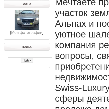
Мечтаете п
ФОТО
участок зем
Альпах и по
уютное шал
[
Мои фотографии
]
компания ре
ПОИСК
вопросы, св
приобретен
недвижимост
Swiss-Luxur
сферы деяте