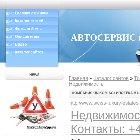
Главная страница
Каталог статей
Фотоальбомы
АВТОСЕРВИС в 
Онлайн игры
Видео
Каталог сайтов
NEWS
Главная
»
Каталог сайтов
»
То
Недвижимость
КОМПАНИЯ UNIKOM AG: ИПОТЕКА В 
http://www.swiss-luxury-estates
Недвижимос
Контакты: +