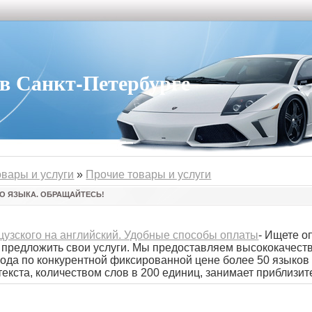
 Санкт-Петербурге
овары и услуги
»
Прочие товары и услуги
ГО ЯЗЫКА. ОБРАЩАЙТЕСЬ!
цузского на английский. Удобные способы оплаты
- Ищете о
 предложить свои услуги. Мы предоставляем высококачест
ода по конкурентной фиксированной цене более 50 языков 
кста, количеством слов в 200 единиц, занимает приблизите