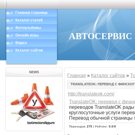
Главная страница
Каталог статей
Фотоальбомы
АВТОСЕРВИС в
Онлайн игры
Видео
Каталог сайтов
NEWS
Главная
»
Каталог сайтов
»
Т
TRANSLATEOK: ПЕРЕВОД С ФИНСКО
http://translateok.com/
TranslateOK: перевод с фран
переводов TranslateOK рады
круглосуточные услуги перев
Перевод обычной страницы те
Переходов
:
275
|
Рейтинг
:
0.0
/
0