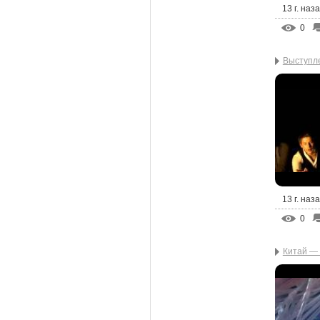
13 г. наз
0
Выступле
13 г. наз
0
Китай — 