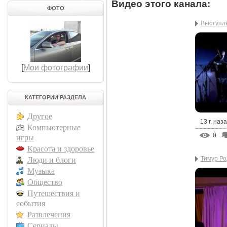
Видео этого канала
:
ФОТО
Выступле
[
Мои фотографии
]
КАТЕГОРИИ РАЗДЕЛА
Другое
13 г. наз
Компьютерные
0
игры
Красота и здоровье
Тимур Ро
Люди и блоги
Музыка
Общество
Путешествия и
события
Развлечения
Сериалы