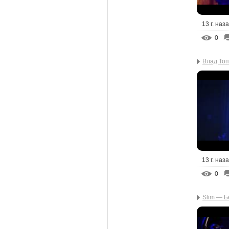
13 г. наз
0
Влад То
13 г. наз
0
Slim — Б