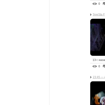
0
5iveSta F
13 г. наз
0
23:45 — 