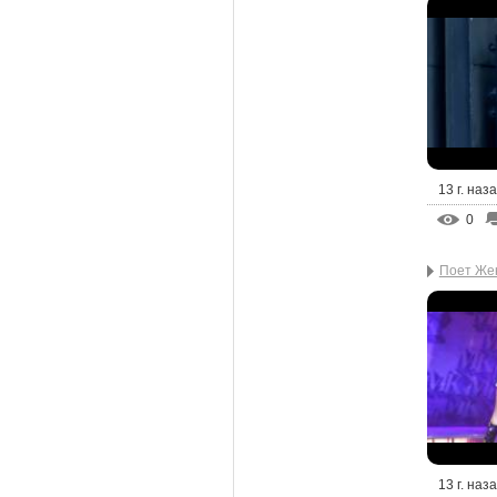
13 г. наз
0
Поет Же
13 г. наз