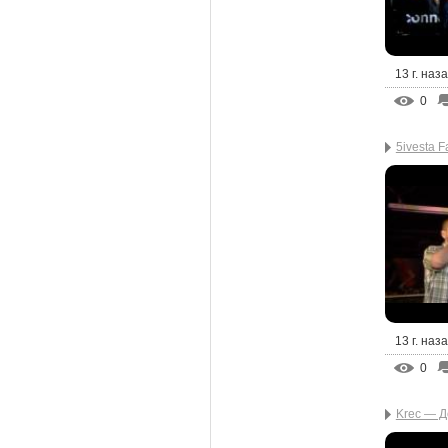
13 г. наз
0
5ivesta Fa
13 г. наз
0
Krec — До