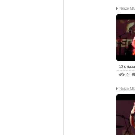
Noize MC
13 г. наз
0
Noize MC