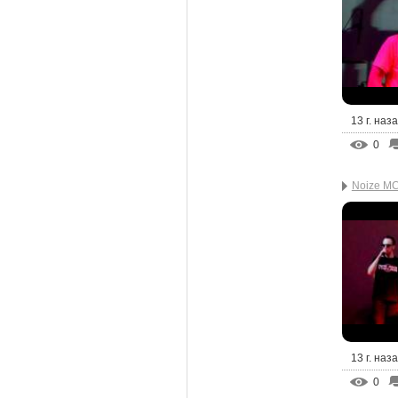
13 г. наз
0
Noize MC 
13 г. наз
0