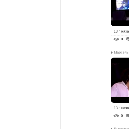
13 г. наз
0
Марсель 
13 г. наз
0