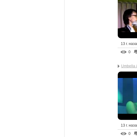
13 г. наз
0
Umbella 
13 г. наз
0