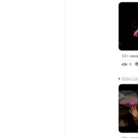
13 г. наз
0
Влад Сок