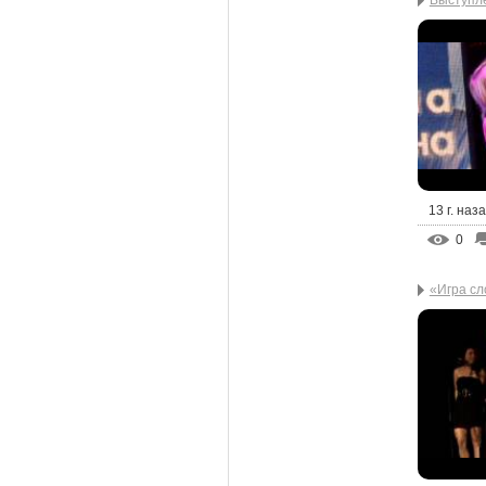
Выступле
13 г. наз
0
«Игра сл