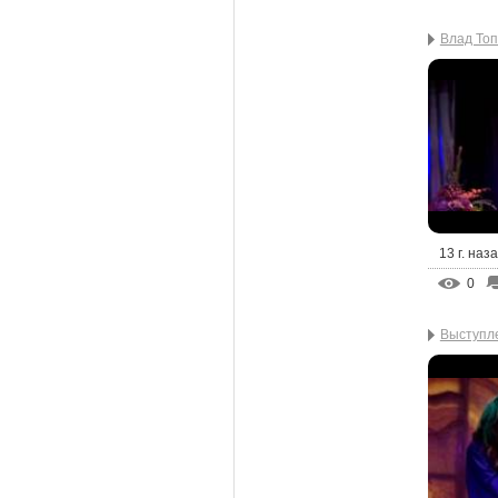
Влад Топ
13 г. наз
0
Выступл