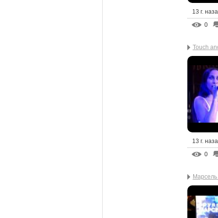
13 г. наз
0
Touch and
13 г. наз
0
Марсель 