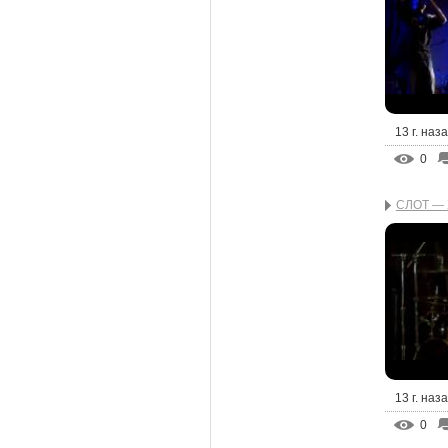
13 г. наз
0
СЛОТ — 
13 г. наз
0