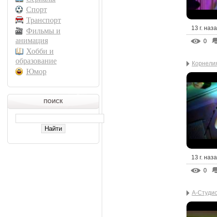
Спорт
Транспорт
13 г. наз
Фильмы и
анимация
0
Хобби и
образование
Корнелия
Юмор
ПОИСК
13 г. наз
0
А-Студи