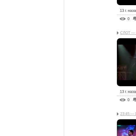
13 г. наз
0
СЛОТ — 
13 г. наз
0
23:45 — 