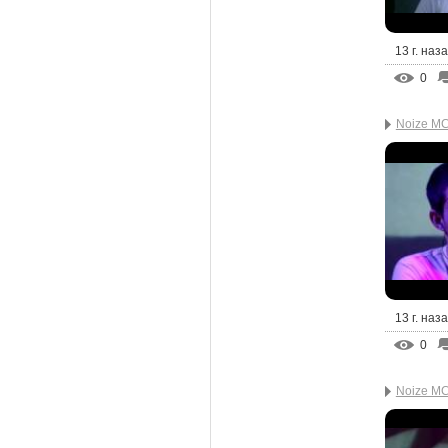
13 г. наз
0
Noize M
13 г. наз
0
Noize MC