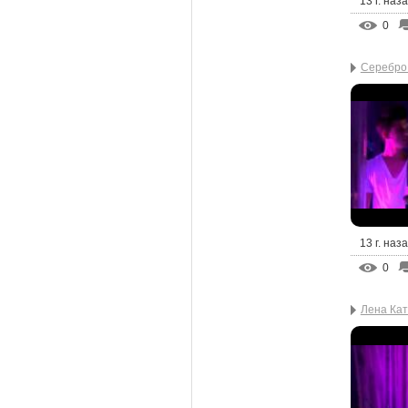
13 г. наз
0
Серебро
13 г. наз
0
Лена Кати