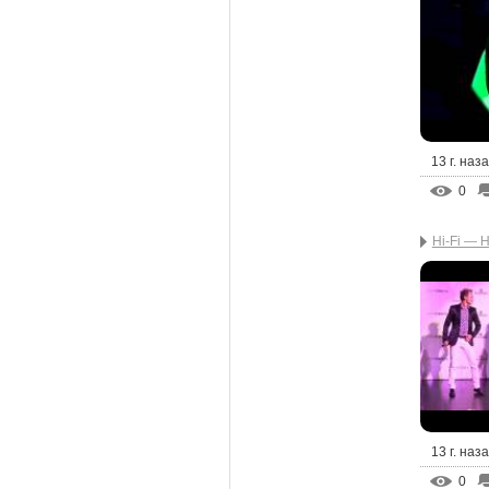
13 г. наз
0
Hi-Fi — 
13 г. наз
0