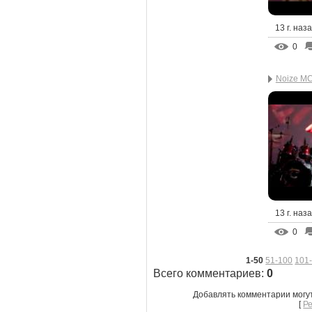
13 г. наз
0
Noize MC
13 г. наз
0
1-50
51-100
101
Всего комментариев
:
0
Добавлять комментарии могу
[
Р