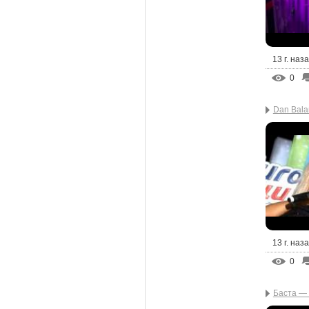
13 г. наз
0
Dan Bala
13 г. наз
0
Баста —