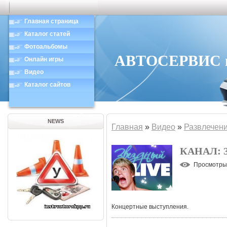
Главная страница
Каталог статей
Фотоальбомы
АВТОСЕРВИС в 
Онлайн игры
Видео
Каталог сайтов
NEWS
Главная
»
Видео
»
Развлечен
КАНАЛ: 
Просмотры
Концертные выступления.