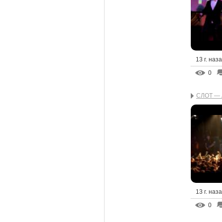
13 г. наз
0
СЛОТ — A
13 г. наз
0