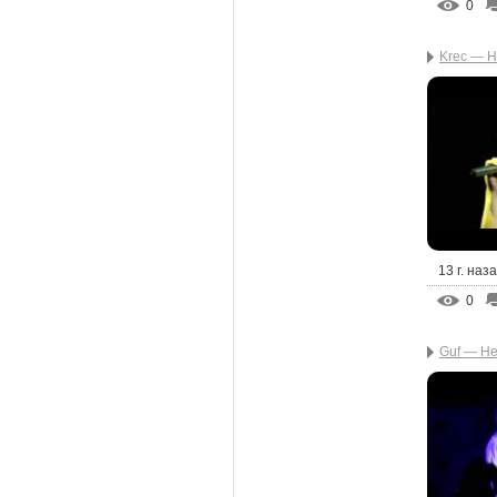
0
Krec — 
13 г. наз
0
Guf — Не