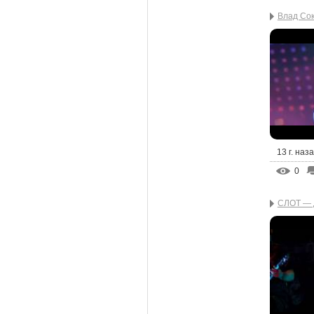
Влад Сок
13 г. наз
0
СЛОТ — Д