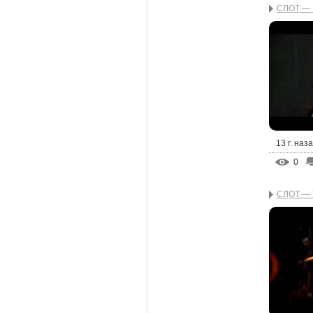
СЛОТ — 
13 г. наз
0
СЛОТ — 