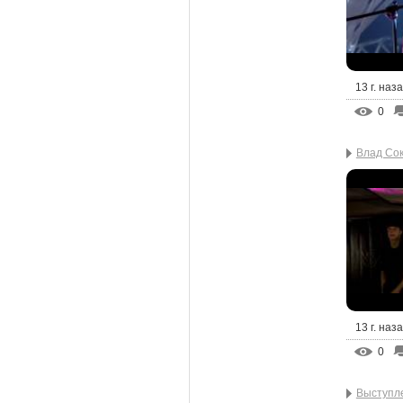
13 г. наз
0
Влад Сок
13 г. наз
0
Выступл