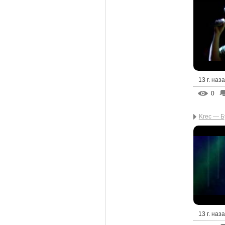
13 г. наз
0
Krec — Б
13 г. наз