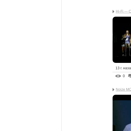
Hi-Fi — 
13 г. наз
0
Noize MC