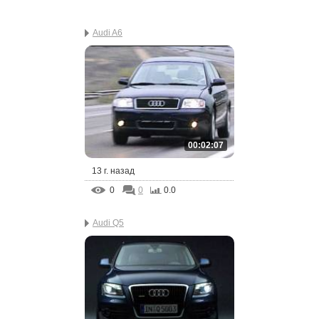
Audi A6
00:02:07
13 г. назад
0
0
0.0
Audi Q5