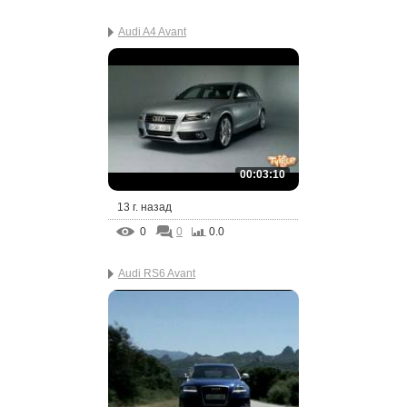
Audi A4 Avant
00:03:10
13 г. назад
0
0
0.0
Audi RS6 Avant