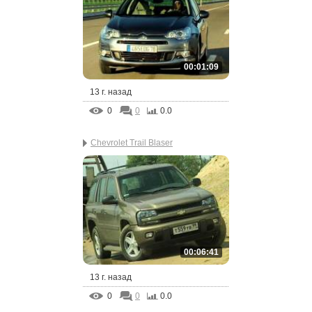
00:01:09
13 г. назад
0
0
0.0
Chevrolet Trail Blaser
00:06:41
13 г. назад
0
0
0.0