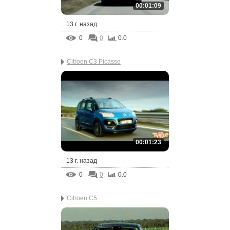
00:01:09
13 г. назад
0
0
0.0
Citroen C3 Picasso
00:01:23
13 г. назад
0
0
0.0
Citroen C5