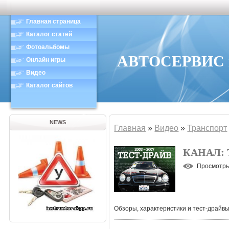
Главная страница
Каталог статей
Фотоальбомы
АВТОСЕРВИС в
Онлайн игры
Видео
Каталог сайтов
NEWS
Главная
»
Видео
»
Транспорт
КАНАЛ: 
Просмотр
Обзоры, характеристики и тест-драйв