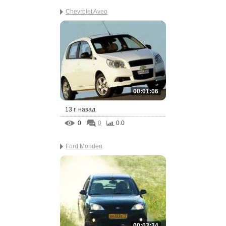
Chevrolet Aveo
00:01:06
13 г. назад
0
0
0.0
Ford Mondeo
00:03:34