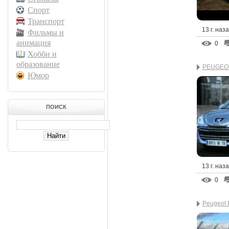
Спорт
Транспорт
13 г. наз
Фильмы и
анимация
0
Хобби и
образование
PEUGEOT
Юмор
ПОИСК
13 г. наз
0
Peugeot 