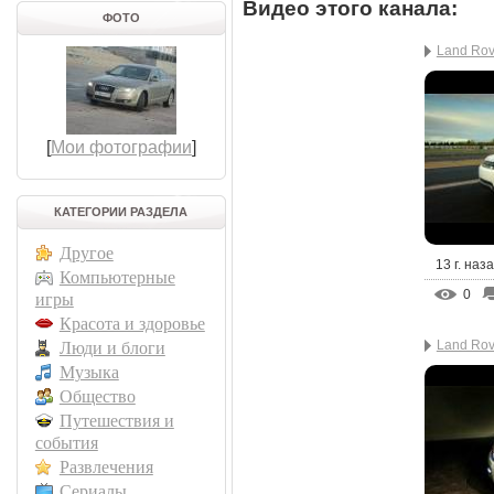
Видео этого канала
:
ФОТО
Land Rov
[
Мои фотографии
]
КАТЕГОРИИ РАЗДЕЛА
Другое
13 г. наз
Компьютерные
0
игры
Красота и здоровье
Land Rov
Люди и блоги
Музыка
Общество
Путешествия и
события
Развлечения
Сериалы