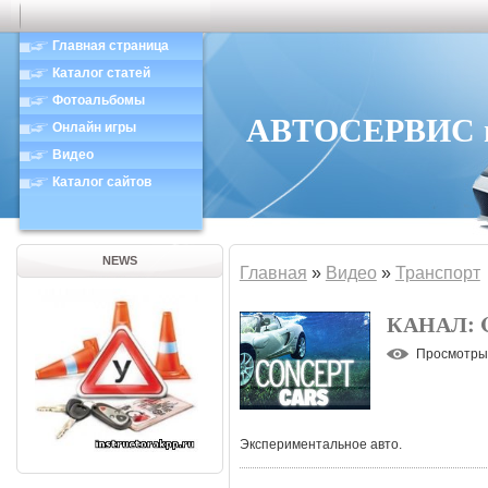
Главная страница
Каталог статей
Фотоальбомы
АВТОСЕРВИС в 
Онлайн игры
Видео
Каталог сайтов
NEWS
Главная
»
Видео
»
Транспорт
КАНАЛ: 
Просмотры
Экспериментальное авто.