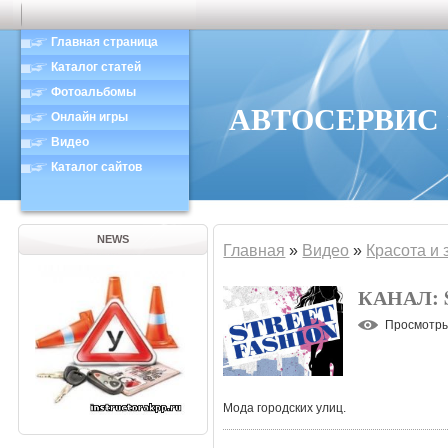
Главная страница
Каталог статей
Фотоальбомы
АВТОСЕРВИС в
Онлайн игры
Видео
Каталог сайтов
NEWS
Главная
»
Видео
»
Красота и 
КАНАЛ: 
Просмотр
Мода городских улиц.