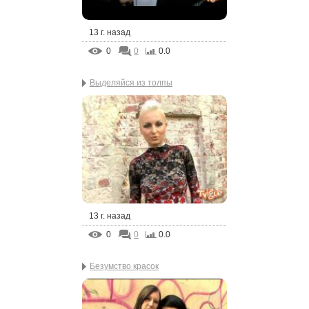
13 г. назад
0
0
0.0
Выделяйся из толпы
13 г. назад
0
0
0.0
Безумство красок