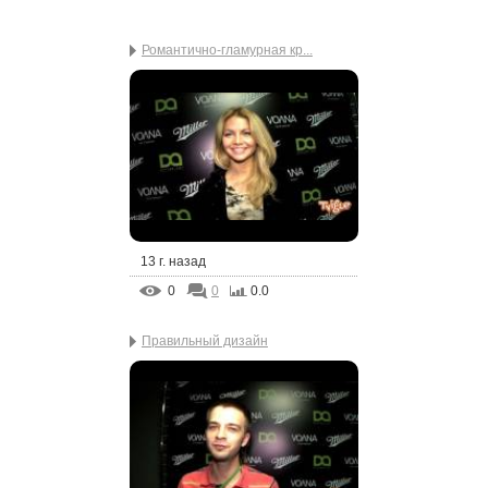
Романтично-гламурная кр...
13 г. назад
0
0
0.0
Правильный дизайн