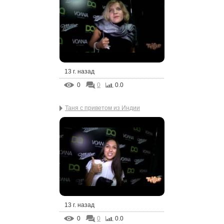
13 г. назад
0
0
0.0
Таня с приветом из Индии
13 г. назад
0
0
0.0