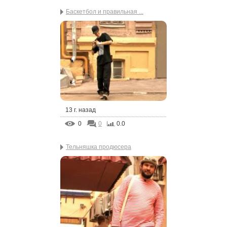
Баскетбол и правильная ...
13 г. назад
0
0
0.0
Тельняшка продюсера