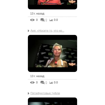
13 г. назад
0
0
0.0
Аня: «Носите то, что нр...
13 г. назад
0
0
0.0
Пятифунтовые туфли