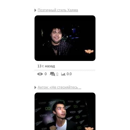
Поэтичный стиль Хаяма
13 г. назад
0
0
0.0
Антон: «Не стесняйтесь ...