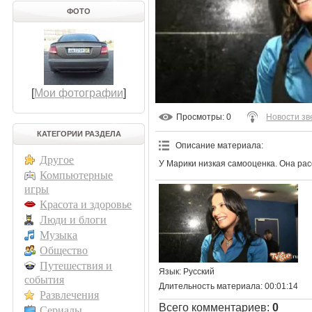
ФОТО
[
Мои фотографии
]
Просмотры
: 0
Новости зв
КАТЕГОРИИ РАЗДЕЛА
Описание материала
:
Другое
У Марики низкая самооценка. Она рас
Компьютерные
игры
Красота и здоровье
Люди и блоги
Музыка
Общество
Путешествия и
Язык
: Русский
события
Длительность материала
: 00:01:14
Развлечения
Всего комментариев
:
0
Сериалы