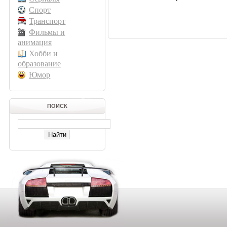
Спорт
Транспорт
Фильмы и
анимация
Хобби и
образование
Юмор
ПОИСК