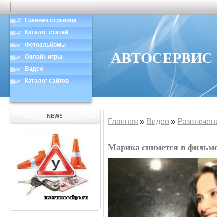
Главная страница
Каталог статей
Фотоальбомы
АВТОСЕРВИС в
Онлайн игры
Видео
Каталог сайтов
NEWS
Главная
»
Видео
»
Развлечен
Марика снимется в фильме