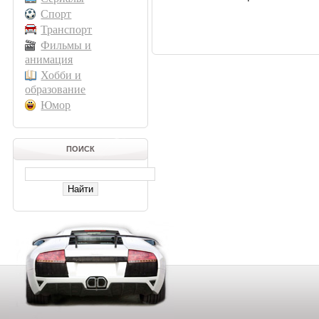
Спорт
Транспорт
Фильмы и
анимация
Хобби и
образование
Юмор
ПОИСК