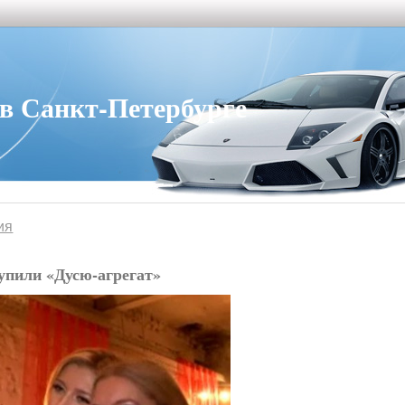
 Санкт-Петербурге
ия
упили «Дусю-агрегат»