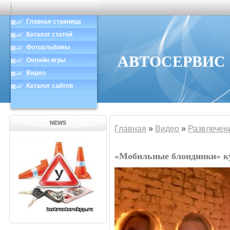
Главная страница
Каталог статей
Фотоальбомы
АВТОСЕРВИС в
Онлайн игры
Видео
Каталог сайтов
NEWS
Главная
»
Видео
»
Развлечен
«Мобильные блондинки» к