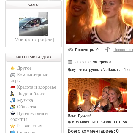
ФОТО
[
Мои фотографии
]
Просмотры
: 0
Новости зв
КАТЕГОРИИ РАЗДЕЛА
Описание материала
:
Другое
Девушки из группы «Мобильные блонд
Компьютерные
игры
Красота и здоровье
Люди и блоги
Музыка
Общество
Путешествия и
Язык
: Русский
события
Длительность материала
: 00:01:58
Развлечения
Всего комментариев
:
0
Сериалы