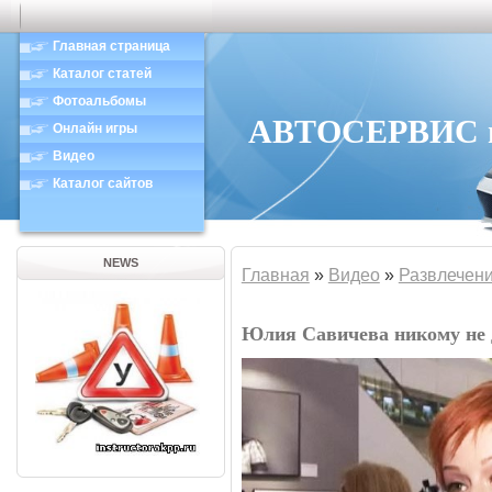
Главная страница
Каталог статей
Фотоальбомы
АВТОСЕРВИС в 
Онлайн игры
Видео
Каталог сайтов
NEWS
Главная
»
Видео
»
Развлечен
Юлия Савичева никому не 