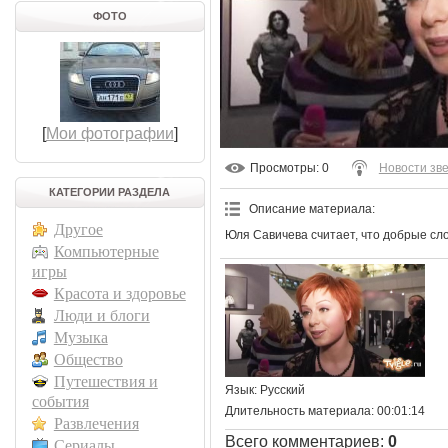
ФОТО
[
Мои фотографии
]
Просмотры
: 0
Новости зв
КАТЕГОРИИ РАЗДЕЛА
Описание материала
:
Другое
Юля Савичева считает, что добрые сл
Компьютерные
игры
Красота и здоровье
Люди и блоги
Музыка
Общество
Путешествия и
Язык
: Русский
события
Длительность материала
: 00:01:14
Развлечения
Всего комментариев
:
0
Сериалы