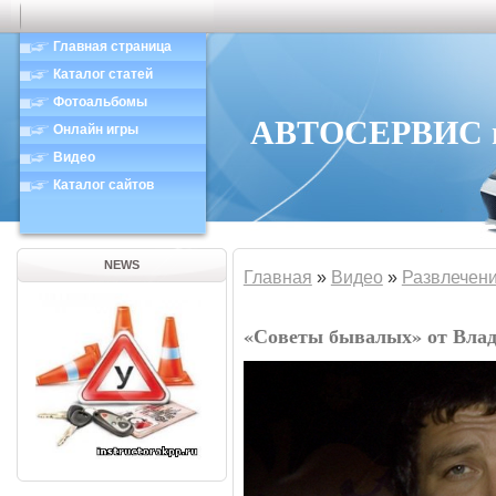
Главная страница
Каталог статей
Фотоальбомы
АВТОСЕРВИС в 
Онлайн игры
Видео
Каталог сайтов
NEWS
Главная
»
Видео
»
Развлечен
«Советы бывалых» от Влад