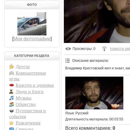
ФОТО
[
Мои фотографии
]
Просмотры
: 0
Новости зв
КАТЕГОРИИ РАЗДЕЛА
Описание материала
:
Другое
Владимир Кристовский жил и знает, ка
Компьютерные
игры
Красота и здоровье
Люди и блоги
Музыка
Общество
Путешествия и
Язык
: Русский
события
Длительность материала
: 00:03:55
Развлечения
Всего комментариев
:
0
Сериалы