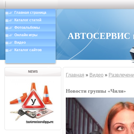
Главная страница
Каталог статей
Фотоальбомы
АВТОСЕРВИС в 
Онлайн игры
Видео
Каталог сайтов
NEWS
Главная
»
Видео
»
Развлечен
Новости группы «Чили»