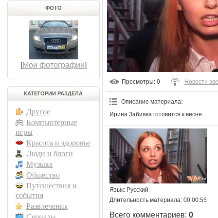
ФОТО
[
Мои фотографии
]
Просмотры
: 0
Новости зв
КАТЕГОРИИ РАЗДЕЛА
Описание материала
:
Другое
Ирина Забияка готовится к весне.
Компьютерные
игры
Красота и здоровье
Люди и блоги
Музыка
Общество
Путешествия и
Язык
: Русский
события
Длительность материала
: 00:00:55
Развлечения
Всего комментариев
:
0
Сериалы