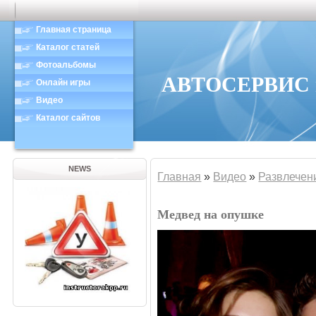
Главная страница
Каталог статей
Фотоальбомы
АВТОСЕРВИС в
Онлайн игры
Видео
Каталог сайтов
NEWS
Главная
»
Видео
»
Развлечен
Медвед на опушке