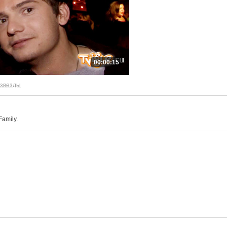
00:00:15
 звезды
Family.