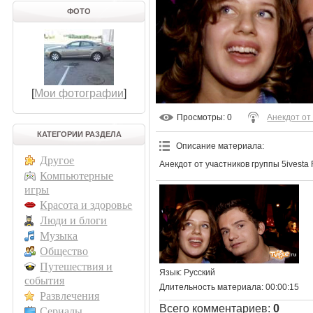
ФОТО
[
Мои фотографии
]
Просмотры
: 0
Анекдот от
КАТЕГОРИИ РАЗДЕЛА
Описание материала
:
Другое
Анекдот от участников группы 5ivesta 
Компьютерные
игры
Красота и здоровье
Люди и блоги
Музыка
Общество
Путешествия и
Язык
: Русский
события
Длительность материала
: 00:00:15
Развлечения
Всего комментариев
:
0
Сериалы