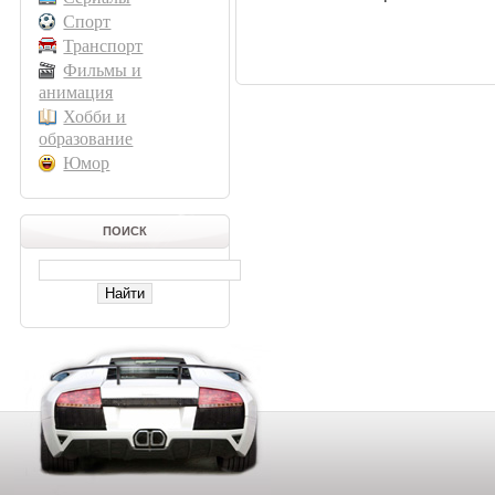
Спорт
Транспорт
Фильмы и
анимация
Хобби и
образование
Юмор
ПОИСК