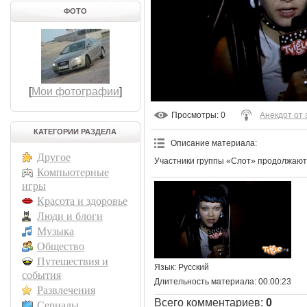
ФОТО
[
Мои фотографии
]
Просмотры
: 0
Анекдот от
КАТЕГОРИИ РАЗДЕЛА
Описание материала
:
Другое
Участники группы «Слот» продолжают 
Компьютерные
игры
Красота и здоровье
Люди и блоги
Музыка
Общество
Путешествия и
Язык
: Русский
события
Длительность материала
: 00:00:23
Развлечения
Всего комментариев
:
0
Сериалы