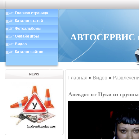
Главная страница
Каталог статей
Фотоальбомы
АВТОСЕРВИС в 
Онлайн игры
Видео
Каталог сайтов
NEWS
Главная
»
Видео
»
Развлечен
Анекдот от Нуки из группы