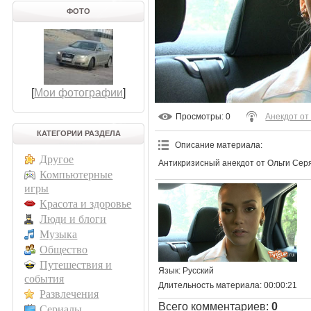
ФОТО
[
Мои фотографии
]
Просмотры
: 0
Анекдот от
КАТЕГОРИИ РАЗДЕЛА
Описание материала
:
Другое
Антикризисный анекдот от Ольги Сер
Компьютерные
игры
Красота и здоровье
Люди и блоги
Музыка
Общество
Путешествия и
Язык
: Русский
события
Длительность материала
: 00:00:21
Развлечения
Всего комментариев
:
0
Сериалы