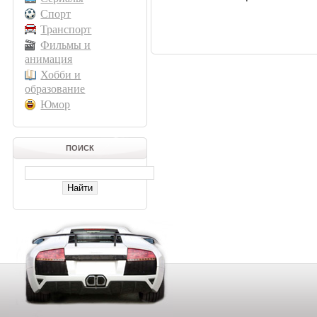
Спорт
Транспорт
Фильмы и
анимация
Хобби и
образование
Юмор
ПОИСК