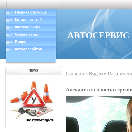
Главная страница
Каталог статей
Фотоальбомы
АВТОСЕРВИС в
Онлайн игры
Видео
Каталог сайтов
NEWS
Главная
»
Видео
»
Развлечен
Анекдот от солистки груп