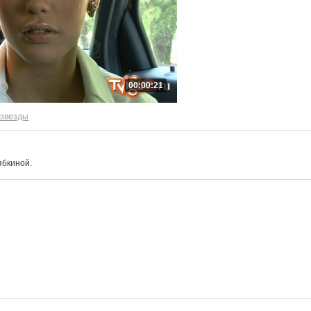
00:00:21
 звезды
ябкиной.