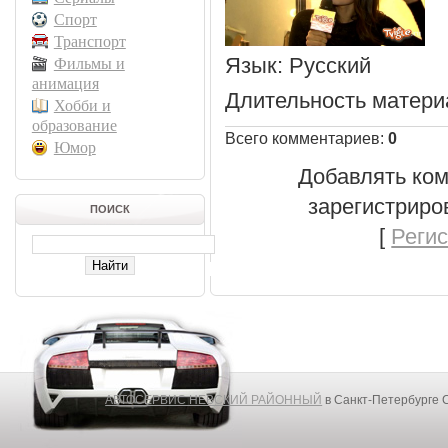
Спорт
Транспорт
Язык
: Русский
Фильмы и
анимация
Длительность матери
Хобби и
образование
Всего комментариев
:
0
Юмор
Добавлять ком
зарегистриро
ПОИСК
[
Реги
АВТОСЕРВИС НЕВСКИЙ РАЙОННЫЙ
в Санкт-Петербурге