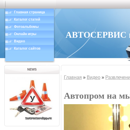
Главная страница
Каталог статей
Фотоальбомы
АВТОСЕРВИС в 
Онлайн игры
Видео
Каталог сайтов
NEWS
Главная
»
Видео
»
Развлечен
Автопром на м