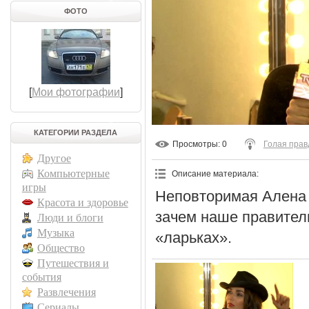
ФОТО
[
Мои фотографии
]
КАТЕГОРИИ РАЗДЕЛА
Просмотры
: 0
Голая прав
Другое
Компьютерные
Описание материала
:
игры
Неповторимая Алена 
Красота и здоровье
зачем наше правитель
Люди и блоги
Музыка
«ларьках».
Общество
Путешествия и
события
Развлечения
Сериалы