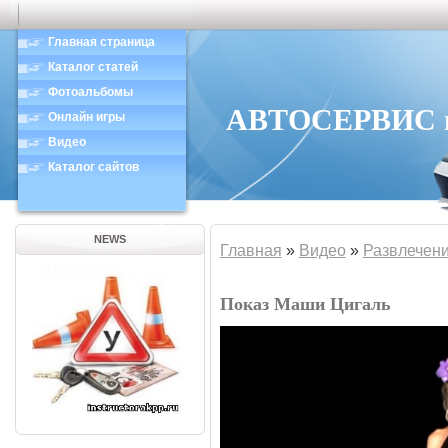
Главная страница
Каталог статей
Фотоальбомы
АВТОСЕРВИС в 
Онлайн игры
Видео
Каталог сайтов
NEWS
Главная
»
Видео
»
Развлечен
Показ Маши Цигаль