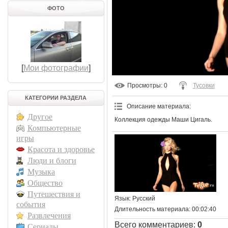
ФОТО
[
Мои фотографии
]
Просмотры
: 0
Тусовки
КАТЕГОРИИ РАЗДЕЛА
Описание материала
:
Другое
Коллекция одежды Маши Цигаль.
Компьютерные
игры
Красота и здоровье
Люди и блоги
Музыка
Общество
Путешествия и
Язык
: Русский
события
Длительность материала
: 00:02:40
Развлечения
Всего комментариев
:
0
Сериалы