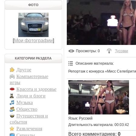
ФОТО
[
Мои фотографии
]
Просмотры
: 0
Тусовки
КАТЕГОРИИ РАЗДЕЛА
Описание материала
:
Другое
Репортаж с конкурса «Мисс Селебрити
Компьютерные
игры
Красота и здоровье
Люди и блоги
Музыка
Общество
Путешествия и
Язык
: Русский
события
Длительность материала
: 00:03:42
Развлечения
Всего комментариев
:
0
Сериалы