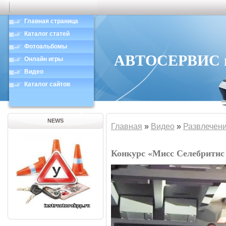
Главная страница
Каталог статей
Фотоальбомы
АВТОСЕРВИС в 
Онлайн игры
Видео
Каталог сайтов
NEWS
Главная
»
Видео
»
Развлечен
Конкурс «Мисс Селебритис