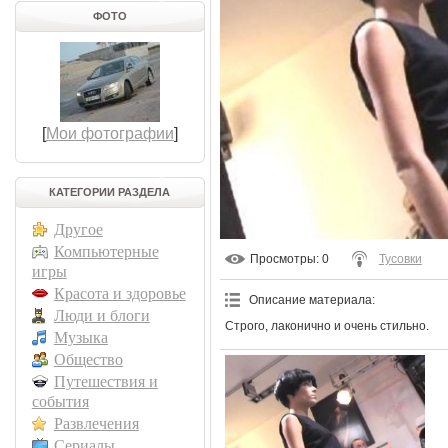
ФОТО
[
Мои фотографии
]
КАТЕГОРИИ РАЗДЕЛА
Другое
Компьютерные
Просмотры
: 0
Тусовки
игры
Красота и здоровье
Описание материала
:
Люди и блоги
Строго, лаконично и очень стильно.
Музыка
Общество
Путешествия и
события
Развлечения
Сериалы