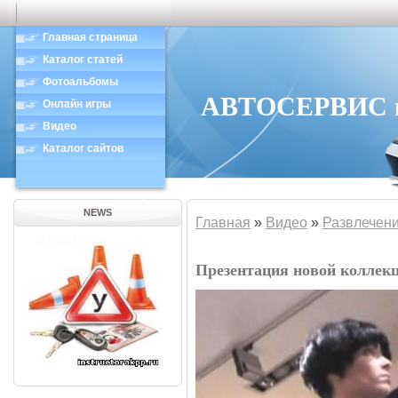
Главная страница
Каталог статей
Фотоальбомы
АВТОСЕРВИС в 
Онлайн игры
Видео
Каталог сайтов
NEWS
Главная
»
Видео
»
Развлечен
Презентация новой коллек