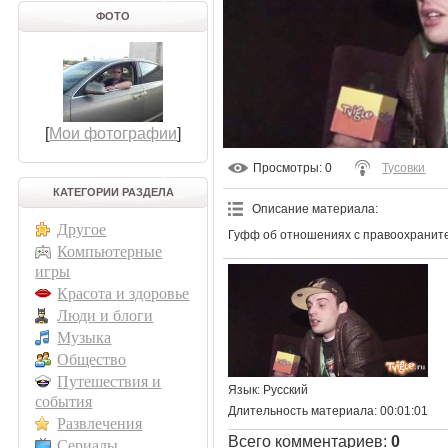
ФОТО
[
Мои фотографии
]
Просмотры
: 0
Тусовки
КАТЕГОРИИ РАЗДЕЛА
Описание материала
:
Другое
Гуфф об отношениях с правоохранит
Компьютерные
игры
Красота и здоровье
Люди и блоги
Музыка
Общество
Путешествия и
Язык
: Русский
события
Длительность материала
: 00:01:01
Развлечения
Всего комментариев
:
0
Сериалы