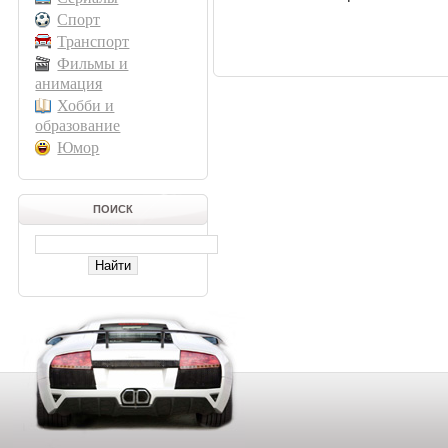
Спорт
Транспорт
Фильмы и
анимация
Хобби и
образование
Юмор
ПОИСК