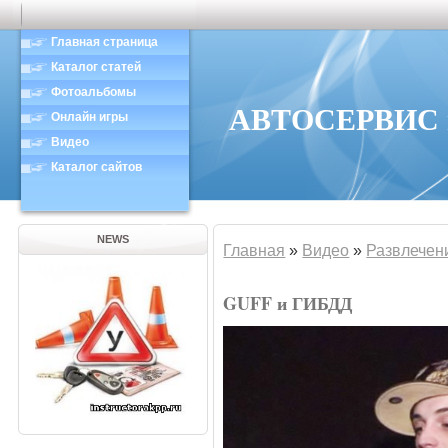
Главная страница
Каталог статей
Фотоальбомы
АВТОСЕРВИС в
Онлайн игры
Видео
Каталог сайтов
NEWS
Главная
»
Видео
»
Развлечен
GUFF и ГИБДД