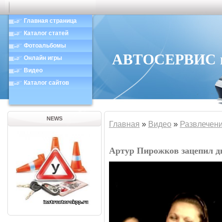
Главная страница
Каталог статей
Фотоальбомы
АВТОСЕРВИС в 
Онлайн игры
Видео
Каталог сайтов
NEWS
Главная
»
Видео
»
Развлечен
Артур Пирожков зацепил д