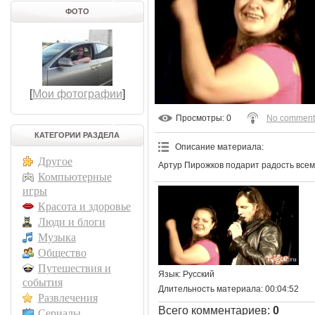
ФОТО
[
Мои фотографии
]
Просмотры
: 0
No comment
КАТЕГОРИИ РАЗДЕЛА
Описание материала
:
Другое
Артур Пирожков подарит радость все
Компьютерные
игры
Красота и здоровье
Люди и блоги
Музыка
Общество
Путешествия и
Язык
: Русский
события
Длительность материала
: 00:04:52
Развлечения
Всего комментариев
:
0
Сериалы