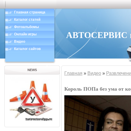
Главная страница
Каталог статей
Фотоальбомы
АВТОСЕРВИС в 
Онлайн игры
Видео
Каталог сайтов
NEWS
Главная
»
Видео
»
Развлечен
Король ПОПа без ума от к