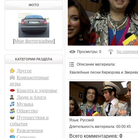
ФОТО
[
Мои фотографии
]
Просмотры
: 0
No comment
КАТЕГОРИИ РАЗДЕЛА
Описание материала
:
Другое
Хвалебные песни Киркорова и Зверева 
Компьютерные
игры
Красота и здоровье
Люди и блоги
Музыка
Общество
Путешествия и
Язык
: Русский
события
Длительность материала
: 00:00:45
Развлечения
Всего комментариев
:
0
Сериалы