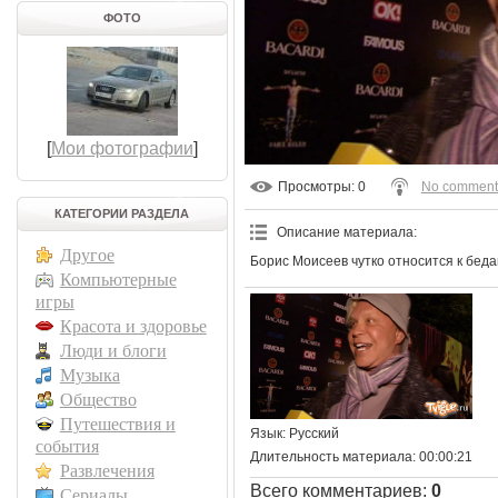
ФОТО
[
Мои фотографии
]
Просмотры
: 0
No comment
КАТЕГОРИИ РАЗДЕЛА
Описание материала
:
Другое
Борис Моисеев чутко относится к беда
Компьютерные
игры
Красота и здоровье
Люди и блоги
Музыка
Общество
Путешествия и
Язык
: Русский
события
Длительность материала
: 00:00:21
Развлечения
Всего комментариев
:
0
Сериалы