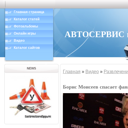
Главная страница
Каталог статей
Фотоальбомы
АВТОСЕРВИС в 
Онлайн игры
Видео
Каталог сайтов
NEWS
Главная
»
Видео
»
Развлечен
Борис Моисеев спасает фан