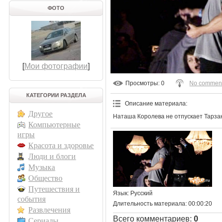
ФОТО
[
Мои фотографии
]
Просмотры
: 0
No commen
КАТЕГОРИИ РАЗДЕЛА
Описание материала
:
Другое
Наташа Королева не отпускает Тарзан
Компьютерные
игры
Красота и здоровье
Люди и блоги
Музыка
Общество
Путешествия и
Язык
: Русский
события
Длительность материала
: 00:00:20
Развлечения
Всего комментариев
:
0
Сериалы