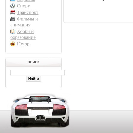
Спорт
Транспорт
Фильмы и
анимация
Хобби и
образование
Юмор
ПОИСК