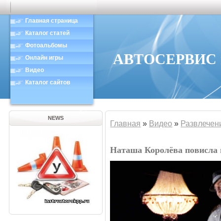
Главная страница
Каталог статей
Фотоальбомы
АВТОСЕРВИС в
Онлайн игры
Видео
Каталог сайтов
NEWS
Главная
»
Видео
»
Развлечен
Наташа Королёва повисла 