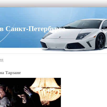
 Санкт-Петербурге
ия
на Тарзане