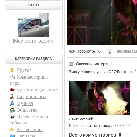
ФОТО
[
Мои фотографии
]
Просмотры
: 0
Звездный L
КАТЕГОРИИ РАЗДЕЛА
Описание материала
:
Другое
Выступление группы «СЛОТ» с песней
Компьютерные
игры
Красота и здоровье
Люди и блоги
Музыка
Общество
Путешествия и
Язык
: Русский
события
Длительность материала
: 00:03:14
Развлечения
Всего комментариев
:
0
Сериалы