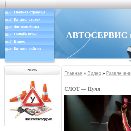
Главная страница
Каталог статей
Фотоальбомы
АВТОСЕРВИС в 
Онлайн игры
Видео
Каталог сайтов
NEWS
Главная
»
Видео
»
Развлечен
СЛОТ — Пуля