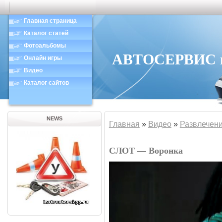
Главная страница
Каталог статей
Фотоальбомы
АВТОСЕРВИС в 
Онлайн игры
Видео
Каталог сайтов
NEWS
Главная
»
Видео
»
Развлечен
СЛОТ — Воронка