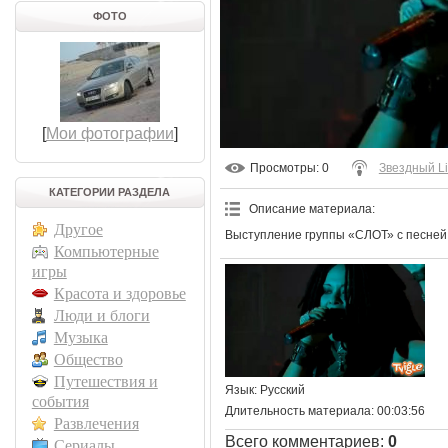
ФОТО
[
Мои фотографии
]
Просмотры
: 0
Звездный L
КАТЕГОРИИ РАЗДЕЛА
Описание материала
:
Другое
Выступление группы «СЛОТ» с песней
Компьютерные
игры
Красота и здоровье
Люди и блоги
Музыка
Общество
Путешествия и
Язык
: Русский
события
Длительность материала
: 00:03:56
Развлечения
Всего комментариев
:
0
Сериалы