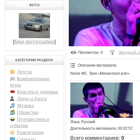
ФОТО
[
Мои фотографии
]
Просмотры
: 0
Звездный L
КАТЕГОРИИ РАЗДЕЛА
Описание материала
:
Другое
Noize MC. Трек «Мизантроп рэп».
Компьютерные
игры
Красота и здоровье
Люди и блоги
Музыка
Общество
Путешествия и
Язык
: Русский
события
Длительность материала
: 00:02:57
Развлечения
Всего комментариев
:
0
Сериалы