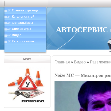
Главная страница
Каталог статей
Фотоальбомы
АВТОСЕРВИС в 
Онлайн игры
Видео
Каталог сайтов
NEWS
Главная
»
Видео
»
Развлечен
Noize MC — Мизантроп рэ