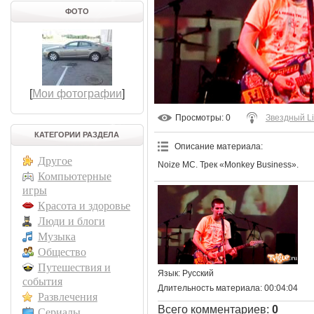
ФОТО
[
Мои фотографии
]
Просмотры
: 0
Звездный L
КАТЕГОРИИ РАЗДЕЛА
Описание материала
:
Другое
Noize MC. Трек «Monkey Business».
Компьютерные
игры
Красота и здоровье
Люди и блоги
Музыка
Общество
Путешествия и
Язык
: Русский
события
Длительность материала
: 00:04:04
Развлечения
Всего комментариев
:
0
Сериалы