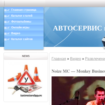
Главная страница
Каталог статей
Фотоальбомы
АВТОСЕРВИС в 
Онлайн игры
Видео
Каталог сайтов
NEWS
Главная
»
Видео
»
Развлечен
Noize MC — Monkey Busine