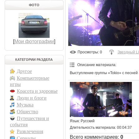
ФОТО
[
Мои фотографии
]
Просмотры
: 0
Звездный L
КАТЕГОРИИ РАЗДЕЛА
Описание материала
:
Другое
Выступление группы «Tokio» с песней
Компьютерные
игры
Красота и здоровье
Люди и блоги
Музыка
Общество
Путешествия и
Язык
: Русский
события
Длительность материала
: 00:04:37
Развлечения
Всего комментариев
:
0
Сериалы