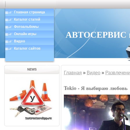
Главная страница
Каталог статей
Фотоальбомы
АВТОСЕРВИС в 
Онлайн игры
Видео
Каталог сайтов
NEWS
Главная
»
Видео
»
Развлечен
Tokio - Я выбираю любовь