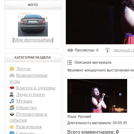
ФОТО
[
Мои фотографии
]
Просмотры
: 0
Звездный L
КАТЕГОРИИ РАЗДЕЛА
Описание материала
:
Другое
Фрагмент концертного выступления п
Компьютерные
игры
Красота и здоровье
Люди и блоги
Музыка
Общество
Путешествия и
Язык
: Русский
события
Длительность материала
: 00:05:35
Развлечения
Всего комментариев
:
0
Сериалы