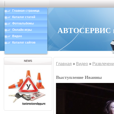
Главная страница
Каталог статей
Фотоальбомы
АВТОСЕРВИС в 
Онлайн игры
Видео
Каталог сайтов
NEWS
Главная
»
Видео
»
Развлечен
Выступление Иванны