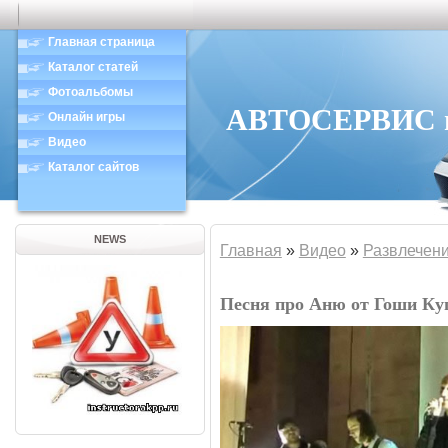
Главная страница
Каталог статей
Фотоальбомы
АВТОСЕРВИС в 
Онлайн игры
Видео
Каталог сайтов
NEWS
Главная
»
Видео
»
Развлечен
Песня про Аню от Гоши Ку