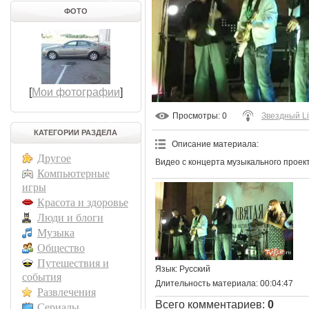
ФОТО
[
Мои фотографии
]
Просмотры
: 0
Звездный L
КАТЕГОРИИ РАЗДЕЛА
Описание материала
:
Другое
Видео с концерта музыкального проект
Компьютерные
игры
Красота и здоровье
Люди и блоги
Музыка
Общество
Путешествия и
Язык
: Русский
события
Длительность материала
: 00:04:47
Развлечения
Всего комментариев
:
0
Сериалы