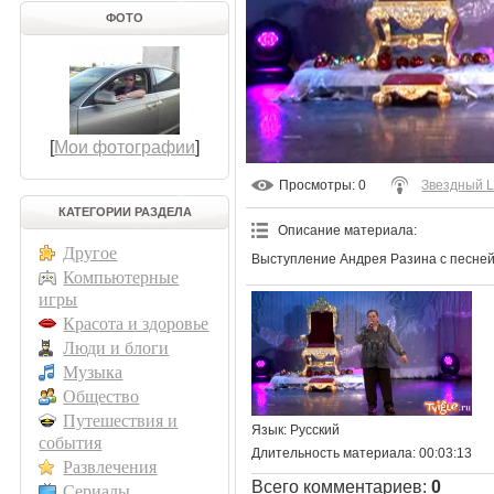
ФОТО
[
Мои фотографии
]
Просмотры
: 0
Звездный L
КАТЕГОРИИ РАЗДЕЛА
Описание материала
:
Другое
Выступление Андрея Разина с песней
Компьютерные
игры
Красота и здоровье
Люди и блоги
Музыка
Общество
Путешествия и
Язык
: Русский
события
Длительность материала
: 00:03:13
Развлечения
Всего комментариев
:
0
Сериалы