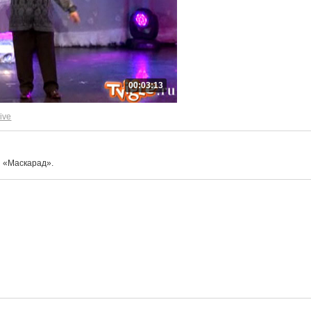
00:03:13
ive
 «Маскарад».