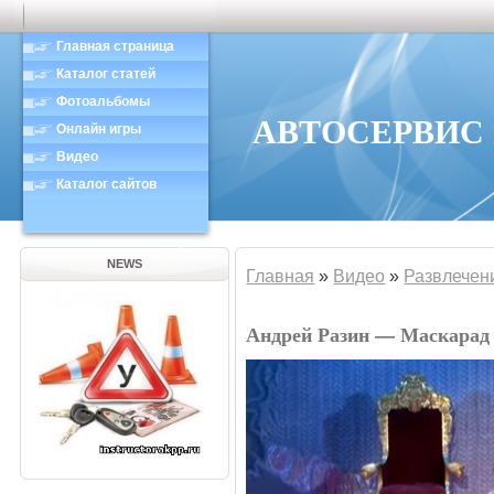
Главная страница
Каталог статей
Фотоальбомы
АВТОСЕРВИС в
Онлайн игры
Видео
Каталог сайтов
NEWS
Главная
»
Видео
»
Развлечен
Андрей Разин — Маскарад