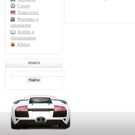
Спорт
Транспорт
Фильмы и
анимация
Хобби и
образование
Юмор
ПОИСК