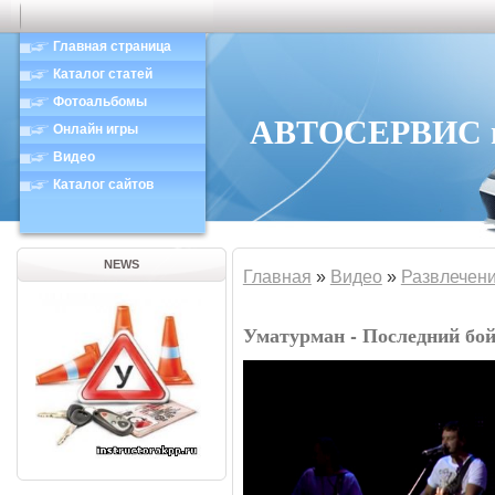
Главная страница
Каталог статей
Фотоальбомы
АВТОСЕРВИС в 
Онлайн игры
Видео
Каталог сайтов
NEWS
Главная
»
Видео
»
Развлечен
Уматурман - Последний бо