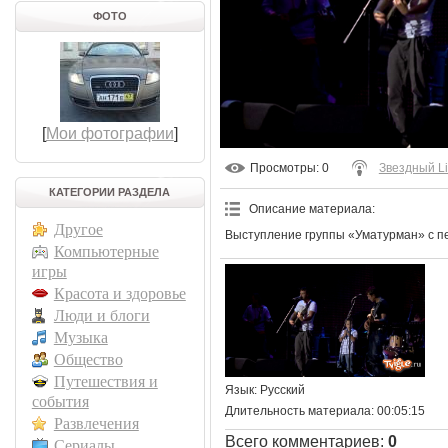
ФОТО
[
Мои фотографии
]
Просмотры
: 0
Звездный L
КАТЕГОРИИ РАЗДЕЛА
Описание материала
:
Другое
Выступление группы «Уматурман» с п
Компьютерные
игры
Красота и здоровье
Люди и блоги
Музыка
Общество
Путешествия и
Язык
: Русский
события
Длительность материала
: 00:05:15
Развлечения
Всего комментариев
:
0
Сериалы