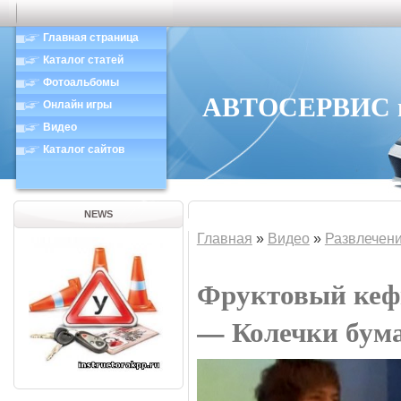
Главная страница
Каталог статей
Фотоальбомы
АВТОСЕРВИС в 
Онлайн игры
Видео
Каталог сайтов
NEWS
Главная
»
Видео
»
Развлечен
Фруктовый кефи
— Колечки бум