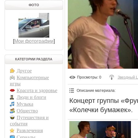
ФОТО
[
Мои фотографии
]
КАТЕГОРИИ РАЗДЕЛА
Другое
Компьютерные
Просмотры
: 0
Звездный L
игры
Красота и здоровье
Описание материала
:
Люди и блоги
Концерт группы «Фру
Музыка
«Колечки бумажек».
Общество
Путешествия и
события
Развлечения
Сериалы