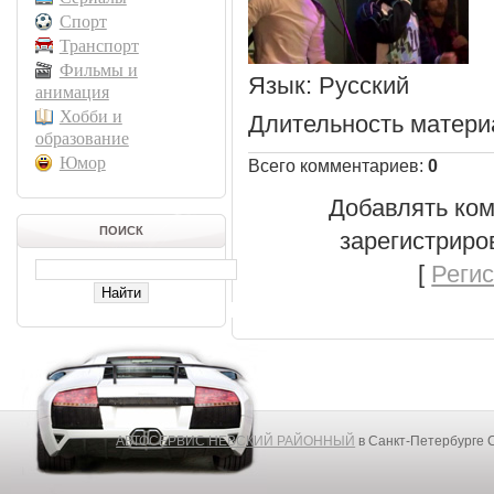
Спорт
Транспорт
Фильмы и
Язык
: Русский
анимация
Хобби и
Длительность матери
образование
Юмор
Всего комментариев
:
0
Добавлять ком
ПОИСК
зарегистриро
[
Реги
АВТОСЕРВИС НЕВСКИЙ РАЙОННЫЙ
в Санкт-Петербурге