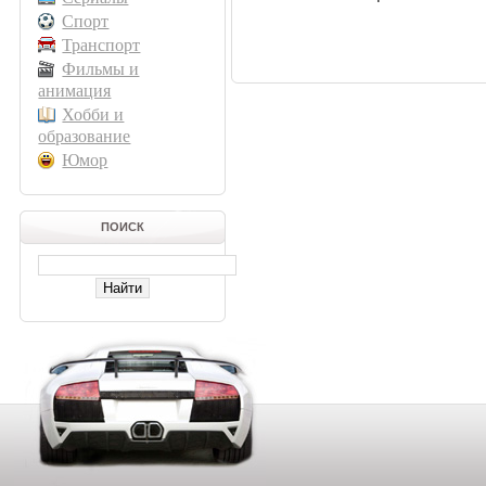
Спорт
Транспорт
Фильмы и
анимация
Хобби и
образование
Юмор
ПОИСК