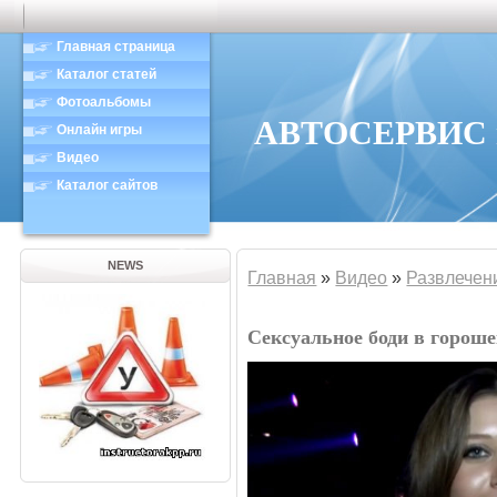
Главная страница
Каталог статей
Фотоальбомы
АВТОСЕРВИС в
Онлайн игры
Видео
Каталог сайтов
NEWS
Главная
»
Видео
»
Развлечен
Сексуальное боди в горош