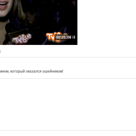
00:01:06
n
мнем, который оказался ошейником!