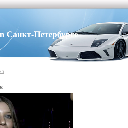
 Санкт-Петербурге
ия
ек