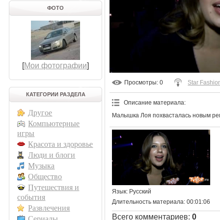
ФОТО
[
Мои фотографии
]
Просмотры
: 0
Star Fashio
КАТЕГОРИИ РАЗДЕЛА
Описание материала
:
Другое
Малышка Лоя похвасталась новым ре
Компьютерные
игры
Красота и здоровье
Люди и блоги
Музыка
Общество
Путешествия и
Язык
: Русский
события
Длительность материала
: 00:01:06
Развлечения
Всего комментариев
:
0
Сериалы