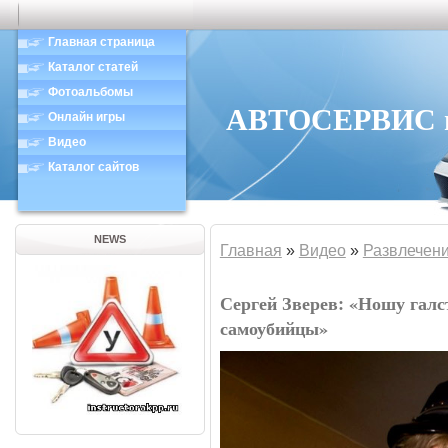
Главная страница
Каталог статей
Фотоальбомы
АВТОСЕРВИС в 
Онлайн игры
Видео
Каталог сайтов
NEWS
Главная
»
Видео
»
Развлечен
Сергей Зверев: «Ношу галс
самоубийцы»