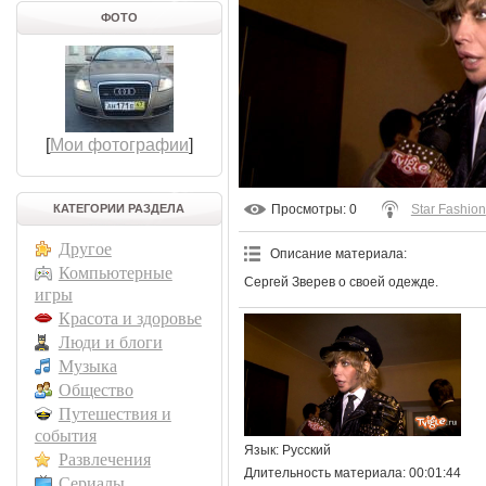
ФОТО
[
Мои фотографии
]
КАТЕГОРИИ РАЗДЕЛА
Просмотры
: 0
Star Fashion
Другое
Описание материала
:
Компьютерные
Сергей Зверев о своей одежде.
игры
Красота и здоровье
Люди и блоги
Музыка
Общество
Путешествия и
события
Язык
: Русский
Развлечения
Длительность материала
: 00:01:44
Сериалы