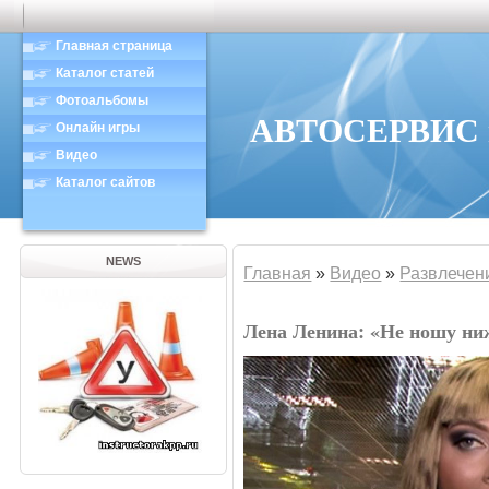
Главная страница
Каталог статей
Фотоальбомы
АВТОСЕРВИС в
Онлайн игры
Видео
Каталог сайтов
NEWS
Главная
»
Видео
»
Развлечен
Лена Ленина: «Не ношу ни