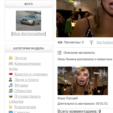
ФОТО
[
Мои фотографии
]
Просмотры
: 0
Star Fashio
КАТЕГОРИИ РАЗДЕЛА
Описание материала
:
Другое
Лена Ленина рассказала о пикантных 
Компьютерные
игры
Красота и здоровье
Люди и блоги
Музыка
Общество
Путешествия и
Язык
: Русский
события
Длительность материала
: 00:01:51
Развлечения
Всего комментариев
:
0
Сериалы