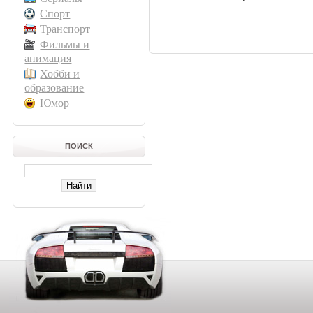
Спорт
Транспорт
Фильмы и
анимация
Хобби и
образование
Юмор
ПОИСК