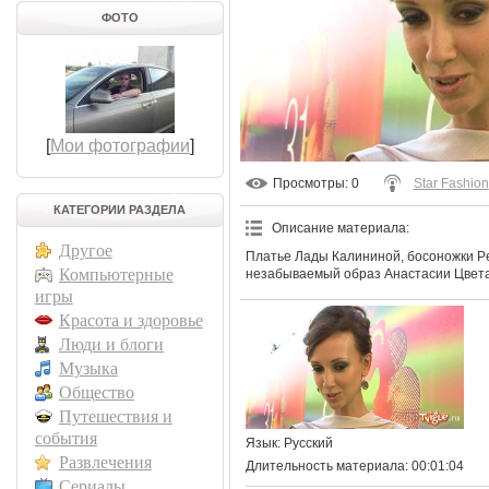
ФОТО
[
Мои фотографии
]
Просмотры
: 0
Star Fashion
КАТЕГОРИИ РАЗДЕЛА
Описание материала
:
Другое
Платье Лады Калининой, босоножки Ped
Компьютерные
незабываемый образ Анастасии Цвета
игры
Красота и здоровье
Люди и блоги
Музыка
Общество
Путешествия и
события
Язык
: Русский
Развлечения
Длительность материала
: 00:01:04
Сериалы