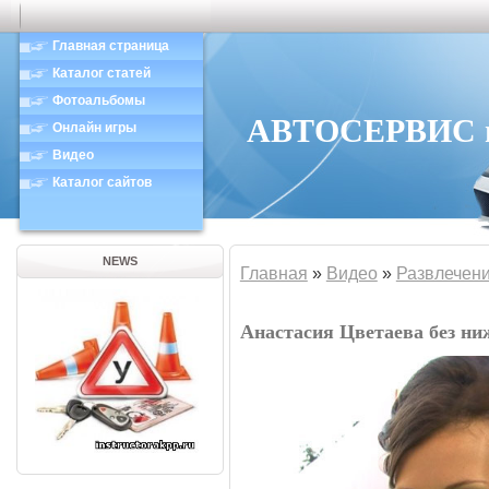
Главная страница
Каталог статей
Фотоальбомы
АВТОСЕРВИС в 
Онлайн игры
Видео
Каталог сайтов
NEWS
Главная
»
Видео
»
Развлечен
Анастасия Цветаева без ни