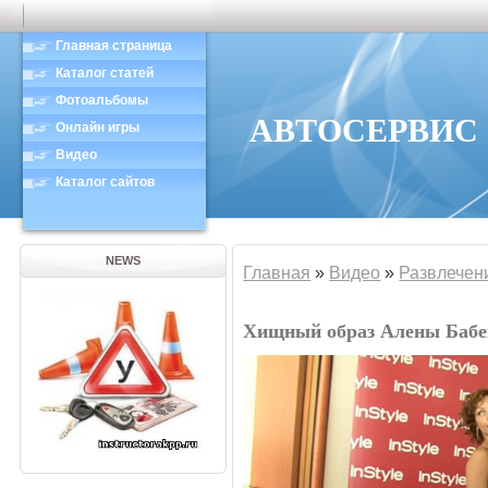
Главная страница
Каталог статей
Фотоальбомы
АВТОСЕРВИС в
Онлайн игры
Видео
Каталог сайтов
NEWS
Главная
»
Видео
»
Развлечен
Хищный образ Алены Бабе