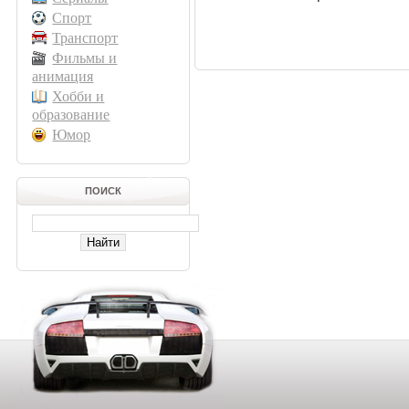
Спорт
Транспорт
Фильмы и
анимация
Хобби и
образование
Юмор
ПОИСК