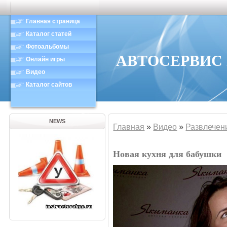
Главная страница
Каталог статей
Фотоальбомы
АВТОСЕРВИС в
Онлайн игры
Видео
Каталог сайтов
NEWS
Главная
»
Видео
»
Развлечен
Новая кухня для бабушки