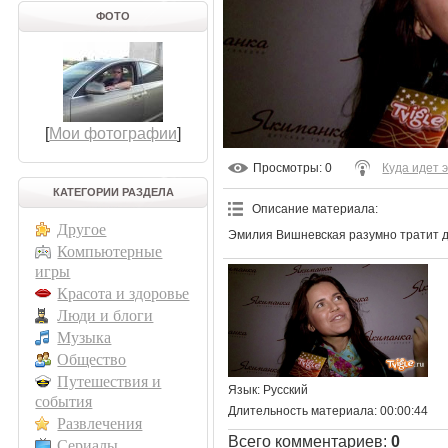
ФОТО
[
Мои фотографии
]
Просмотры
: 0
Куда идет 
КАТЕГОРИИ РАЗДЕЛА
Описание материала
:
Другое
Эмилия Вишневская разумно тратит д
Компьютерные
игры
Красота и здоровье
Люди и блоги
Музыка
Общество
Путешествия и
Язык
: Русский
события
Длительность материала
: 00:00:44
Развлечения
Всего комментариев
:
0
Сериалы