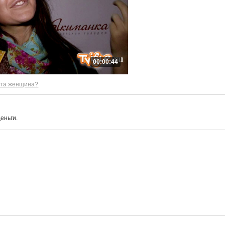
00:00:44
эта женщина?
еньги.