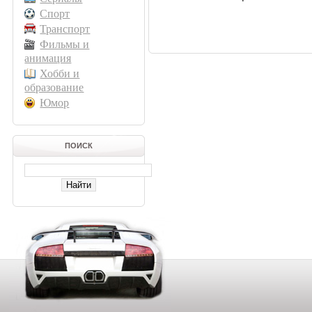
Спорт
Транспорт
Фильмы и
анимация
Хобби и
образование
Юмор
ПОИСК