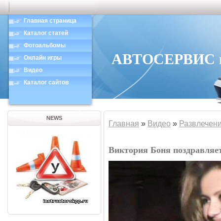
Главная страница
Каталог статей
Фотоальбомы
АВТОСЕРВИС в 
Онлайн игры
Видео
Каталог сайтов
NEWS
Главная
»
Видео
»
Развлечен
Виктория Боня поздравляе