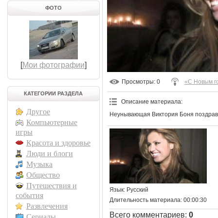
ФОТО
[
Мои фотографии
]
Просмотры
: 0
«С Новым г
КАТЕГОРИИ РАЗДЕЛА
Описание материала
:
Другое
Неунывающая Виктория Боня поздравл
Компьютерные
игры
Красота и здоровье
Люди и блоги
Музыка
Общество
Путешествия и
Язык
: Русский
события
Длительность материала
: 00:00:30
Развлечения
Всего комментариев
:
0
Сериалы