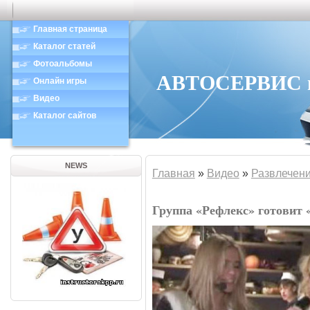
Главная страница
Каталог статей
Фотоальбомы
АВТОСЕРВИС в 
Онлайн игры
Видео
Каталог сайтов
NEWS
Главная
»
Видео
»
Развлечен
Группа «Рефлекс» готовит