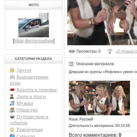
ФОТО
[
Мои фотографии
]
Просмотры
: 0
«С Новым г
КАТЕГОРИИ РАЗДЕЛА
Описание материала
:
Другое
Девушки из группы «Рефлекс» умеют н
Компьютерные
игры
Красота и здоровье
Люди и блоги
Музыка
Общество
Путешествия и
Язык
: Русский
события
Длительность материала
: 00:10:08
Развлечения
Всего комментариев
:
0
Сериалы