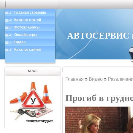
Главная страница
Каталог статей
Фотоальбомы
АВТОСЕРВИС в 
Онлайн игры
Видео
Каталог сайтов
NEWS
Главная
»
Видео
»
Развлечен
Прогиб в грудн