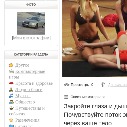
ФОТО
[
Мои фотографии
]
КАТЕГОРИИ РАЗДЕЛА
Другое
Компьютерные
игры
Красота и здоровье
Просмотры
: 0
Для насто
Люди и блоги
Музыка
Описание материала
:
Общество
Закройте глаза и ды
Путешествия и
Почувствуйте поток э
события
Развлечения
через ваше тело.
Сериалы