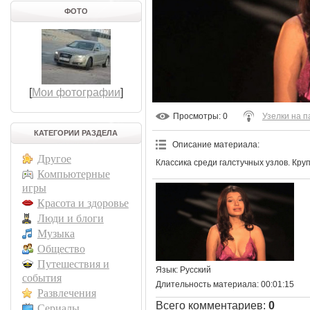
ФОТО
[
Мои фотографии
]
Просмотры
: 0
Узелки на п
КАТЕГОРИИ РАЗДЕЛА
Описание материала
:
Другое
Классика среди галстучных узлов. Кр
Компьютерные
игры
Красота и здоровье
Люди и блоги
Музыка
Общество
Путешествия и
Язык
: Русский
события
Длительность материала
: 00:01:15
Развлечения
Всего комментариев
:
0
Сериалы