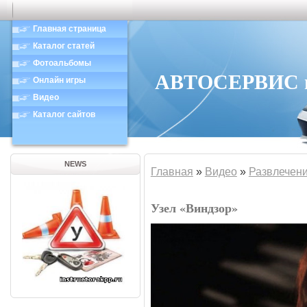
Главная страница
Каталог статей
Фотоальбомы
АВТОСЕРВИС в 
Онлайн игры
Видео
Каталог сайтов
NEWS
Главная
»
Видео
»
Развлечен
Узел «Виндзор»