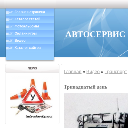
Главная страница
Каталог статей
Фотоальбомы
АВТОСЕРВИС в
Онлайн игры
Видео
Каталог сайтов
NEWS
Главная
»
Видео
»
Транспорт
Тринадцатый день