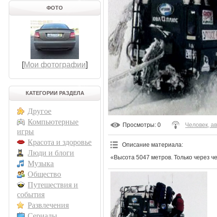
ФОТО
[
Мои фотографии
]
КАТЕГОРИИ РАЗДЕЛА
Другое
Компьютерные
Просмотры
: 0
Человек, а
игры
Красота и здоровье
Описание материала
:
Люди и блоги
«Высота 5047 метров. Только через ч
Музыка
Общество
Путешествия и
события
Развлечения
Сериалы