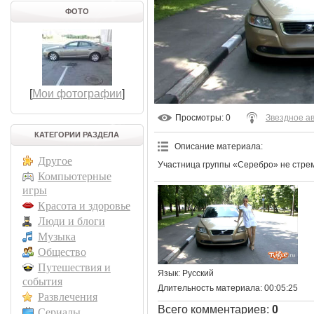
ФОТО
[
Мои фотографии
]
Просмотры
: 0
Звездное а
КАТЕГОРИИ РАЗДЕЛА
Описание материала
:
Другое
Участница группы «Серебро» не стрем
Компьютерные
игры
Красота и здоровье
Люди и блоги
Музыка
Общество
Путешествия и
Язык
: Русский
события
Длительность материала
: 00:05:25
Развлечения
Всего комментариев
:
0
Сериалы