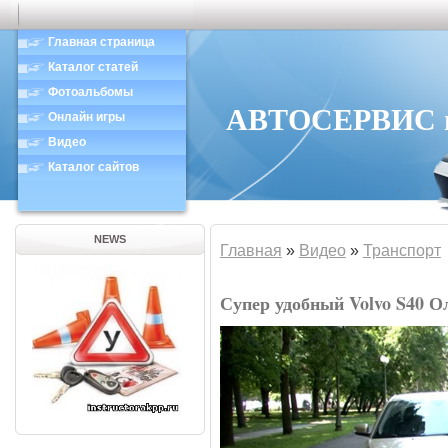
Главная страница
Каталог статей
Фотоальбомы
АВТОСЕРВИС в 
Онлайн игры
Видео
Каталог сайтов
NEWS
Главная
»
Видео
»
Транспорт
Супер удобный Volvo S40 О