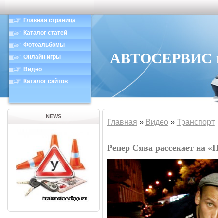
Главная страница
Каталог статей
Фотоальбомы
АВТОСЕРВИС в 
Онлайн игры
Видео
Каталог сайтов
NEWS
Главная
»
Видео
»
Транспорт
Репер Сява рассекает на «