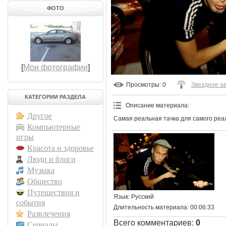
ФОТО
[
Мои фотографии
]
Просмотры
: 0
Звездное а
КАТЕГОРИИ РАЗДЕЛА
Описание материала
:
Другое
Самая реальная тачка для самого реа
Компьютерные
игры
Красота и здоровье
Люди и блоги
Музыка
Общество
Путешествия и
Язык
: Русский
события
Длительность материала
: 00:06:33
Развлечения
Всего комментариев
:
0
Сериалы