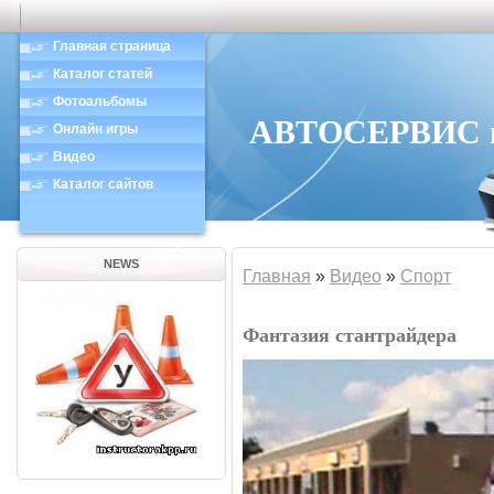
Главная страница
Каталог статей
Фотоальбомы
АВТОСЕРВИС в 
Онлайн игры
Видео
Каталог сайтов
NEWS
Главная
»
Видео
»
Спорт
Фантазия стантрайдера