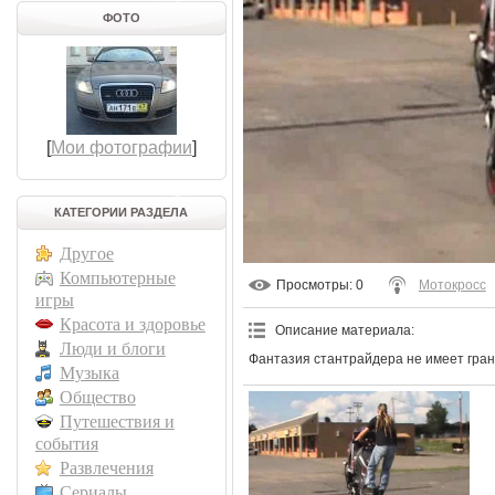
ФОТО
[
Мои фотографии
]
КАТЕГОРИИ РАЗДЕЛА
Другое
Компьютерные
Просмотры
: 0
Мотокросс
игры
Красота и здоровье
Описание материала
:
Люди и блоги
Фантазия стантрайдера не имеет гран
Музыка
Общество
Путешествия и
события
Развлечения
Сериалы