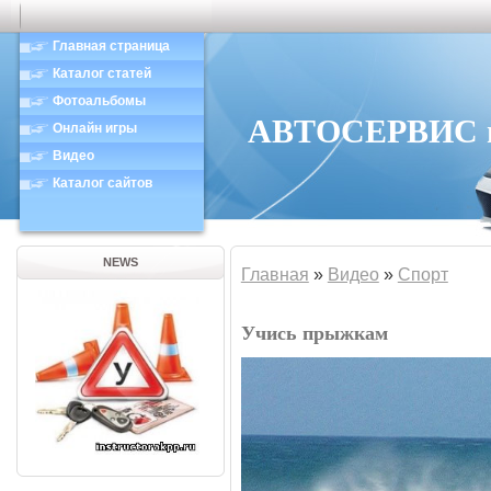
Главная страница
Каталог статей
Фотоальбомы
АВТОСЕРВИС в 
Онлайн игры
Видео
Каталог сайтов
NEWS
Главная
»
Видео
»
Спорт
Учись прыжкам