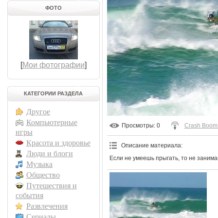
ФОТО
[
Мои фотографии
]
КАТЕГОРИИ РАЗДЕЛА
Другое
Компьютерные
Просмотры
: 0
Crash Boom
игры
Красота и здоровье
Описание материала
:
Люди и блоги
Если не умеешь прыгать, то не заним
Музыка
Общество
Путешествия и
события
Развлечения
Сериалы