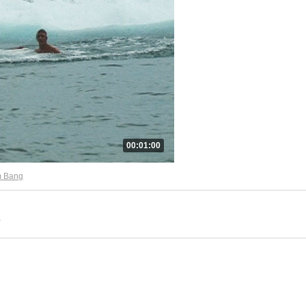
00:01:00
m Bang
?