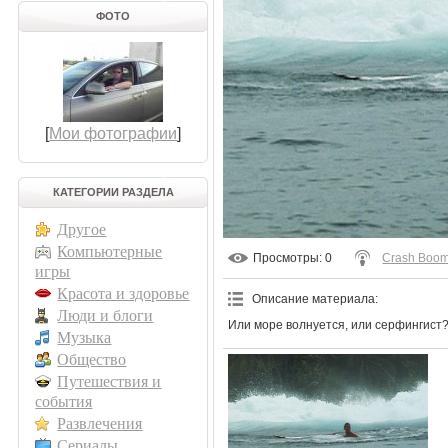
ФОТО
[
Мои фотографии
]
КАТЕГОРИИ РАЗДЕЛА
Другое
Компьютерные
Просмотры
: 0
Crash Boo
игры
Красота и здоровье
Описание материала
:
Люди и блоги
Или море волнуется, или серфингист
Музыка
Общество
Путешествия и
события
Развлечения
Сериалы