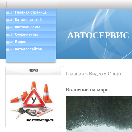
Главная страница
Каталог статей
Фотоальбомы
АВТОСЕРВИС в
Онлайн игры
Видео
Каталог сайтов
NEWS
Главная
»
Видео
»
Спорт
Волнение на море